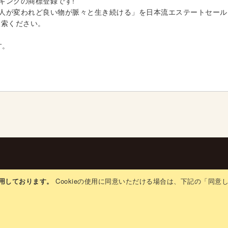
キングの商標登録です!
人が変われど良い物が脈々と生き続ける」を日本流エステートセール
検索ください。
す。
リシー
ベンダー用ログイン
生前整理普及協会
会社概要
使用しております。
Cookieの使用に同意いただける場合は、下記の「同
Copyright © Japan Estate Sale. All rights reserved.