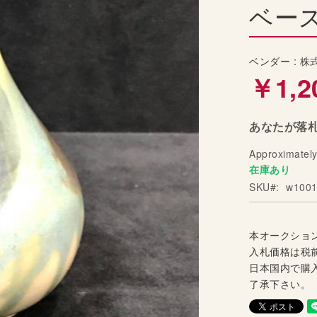
ベース
ベンダー :
株
￥1,2
あなたが落札
Approximatel
在庫あり
SKU
w1001
本オークショ
入札価格は税
日本国内で購
了承下さい。