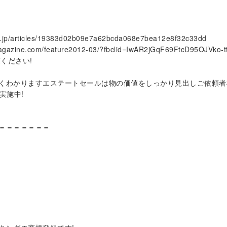
/articles/19383d02b09e7a62bcda068e7bea12e8f32c33dd
ne.com/feature2012-03/?fbclid=IwAR2jGqF69FtcD95OJVko-t
ください!
くわかりますエステートセールは物の価値をしっかり見出しご依頼者
実施中!
＝＝＝＝＝＝＝