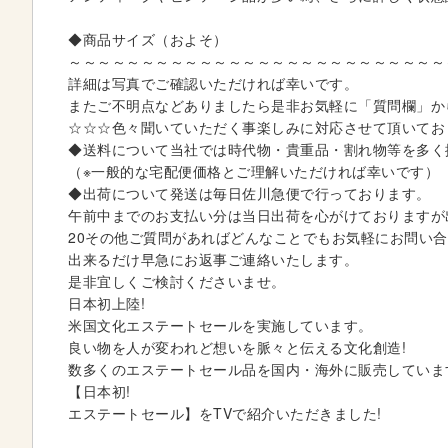
i
n
◆商品サイズ（およそ）
n
～～～～～～～～～～～～～～～～～～～～～～～～～～
i
詳細は写真でご確認いただければ幸いです。
n
またご不明点などありましたら是非お気軽に「質問欄」か
g
☆☆☆色々聞いていただく事楽しみに対応させて頂いてお
o
◆送料について当社では時代物・貴重品・割れ物等を多く
f
（※一般的な宅配便価格とご理解いただければ幸いです）
t
◆出荷について発送は毎日佐川急便で行っております。
h
午前中までのお支払い分は当日出荷を心がけておりますが
e
20その他ご質問があればどんなことでもお気軽にお問い
i
出来るだけ早急にお返事ご連絡いたします。
m
是非宜しくご検討くださいませ。
a
日本初上陸!
g
米国文化エステートセールを実施しています。
e
良い物を人が変われど想いを脈々と伝える文化創造!
s
数多くのエステートセール品を国内・海外に販売していま
g
【日本初!
a
エステートセール】をTVで紹介いただきました!
l
l