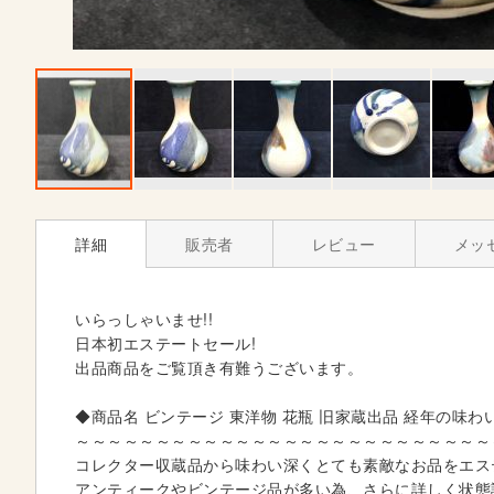
S
k
詳細
販売者
レビュー
メッ
i
p
t
いらっしゃいませ!!
o
日本初エステートセール!
t
出品商品をご覧頂き有難うございます。
h
e
◆商品名 ビンテージ 東洋物 花瓶 旧家蔵出品 経年の味
b
～～～～～～～～～～～～～～～～～～～～～～～～～～
e
コレクター収蔵品から味わい深くとても素敵なお品をエス
g
アンティークやビンテージ品が多い為、さらに詳しく状態