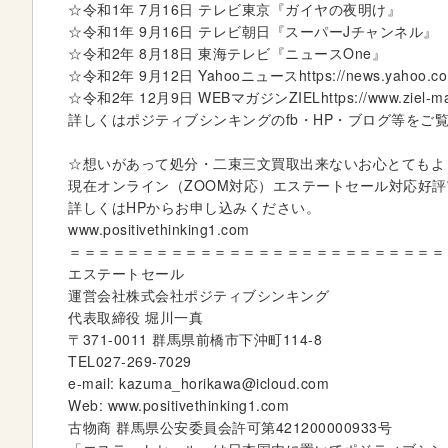
☆令和1年 7月16日 テレビ東京『ガイヤの夜明け』
e
☆令和1年 9月16日 テレビ朝日『スーパーJチャンネル』
r
☆令和2年 8月18日 東海テレビ『ニュースOne』
y
☆令和2年 9月12日 Yahooニュースhttps://news.yahoo.co.jp
☆令和2年 12月9日 WEBマガジンZIELhttps://www.ziel-magazi
詳しくはポジティブシンキングのfb・HP・ブログ等をご覧
☆想いがあって処分・二束三文買取出来ないお心とてもよ
現在オンライン（ZOOM対応）エステートセール対応好評
詳しくはHPからお申し込みください。
www.positivethinking1.com
＝＝＝＝＝＝＝＝＝＝＝＝＝＝＝＝＝＝＝＝＝＝＝＝＝＝
エステートセール
運営会社株式会社ポジティブシンキング
代表取締役 堀川一真
〒371-0011 群馬県前橋市下沖町114-8
TEL027-269-7029
e-mail: kazuma_horikawa@icloud.com
Web: www.positivethinking1.com
古物商 群馬県公安委員会許可第421200000933号