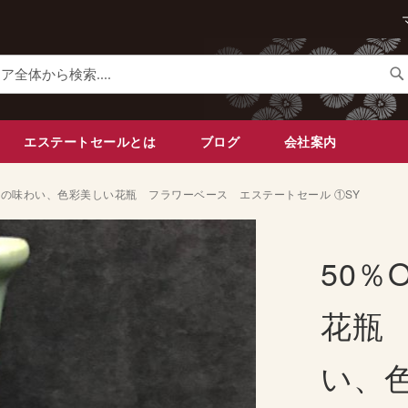
検
索
エステートセールとは
ブログ
会社案内
経年の味わい、色彩美しい花瓶 フラワーベース エステートセール ①SY
50％
花瓶
い、