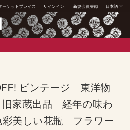
言
マーケットプレイス
サインイン
新規会員登録
日本語
語
OFF! ビンテージ 東洋物
 旧家蔵出品 経年の味わ
色彩美しい花瓶 フラワー