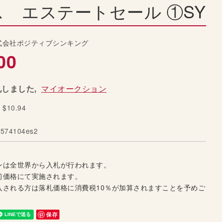
 エステートセール ①SY
式会社ポジティブシンキング
00
しました,
マイオークション
y $10.94
574104es2
ンは全世界から入札が行われます。
前価格にて実施されます。
入される方は落札価格に消費税10％が加算されますことを予めご
保存