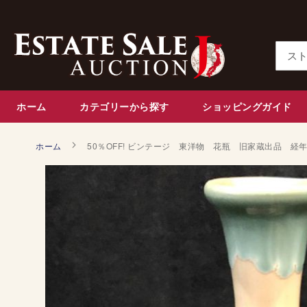
コ
ン
テ
ン
検
ツ
索
に
ス
ホーム
カテゴリーから探す
ショッピングガイド
キ
ッ
ホーム
50％OFF! ビンテージ 東洋物 花瓶 旧家蔵出品 
プ
S
k
i
p
t
o
t
h
e
e