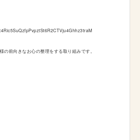
t4Ric5SuQzfpPvpztSt6R2CTVju4Ghhz3traM
様の前向きなお心の整理をする取り組みです。