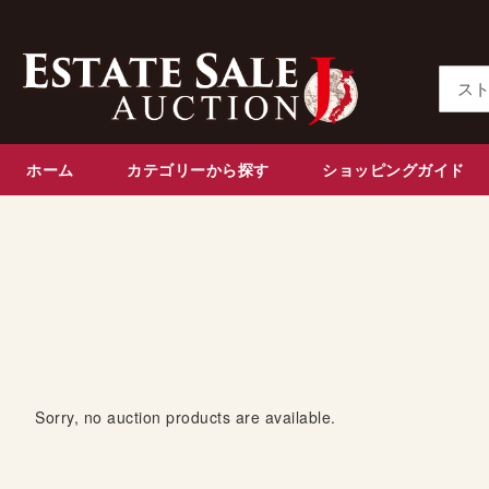
コ
ン
テ
ン
検
ツ
索
に
ス
ホーム
カテゴリーから探す
ショッピングガイド
キ
ッ
プ
Sorry, no auction products are available.