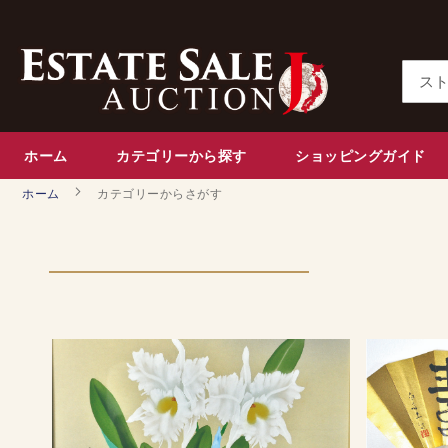
コ
ン
テ
ン
検
ツ
索
に
ス
ホーム
カテゴリーから探す
ショッピングガイド
キ
ホーム
カテゴリーからさがす
ッ
プ