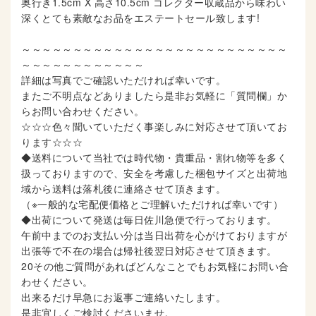
奥行き1.5cm X 高さ10.5cm コレクター収蔵品から味わい
深くとても素敵なお品をエステートセール致します!
～～～～～～～～～～～～～～～～～～～～～～～～～～
～～～～～～～～～～～～
詳細は写真でご確認いただければ幸いです。
またご不明点などありましたら是非お気軽に「質問欄」か
らお問い合わせください。
☆☆☆色々聞いていただく事楽しみに対応させて頂いてお
ります☆☆☆
◆送料について当社では時代物・貴重品・割れ物等を多く
扱っておりますので、安全を考慮した梱包サイズと出荷地
域から送料は落札後に連絡させて頂きます。
（※一般的な宅配便価格とご理解いただければ幸いです）
◆出荷について発送は毎日佐川急便で行っております。
午前中までのお支払い分は当日出荷を心がけておりますが
出張等で不在の場合は帰社後翌日対応させて頂きます。
20その他ご質問があればどんなことでもお気軽にお問い合
わせください。
出来るだけ早急にお返事ご連絡いたします。
是非宜しくご検討くださいませ。