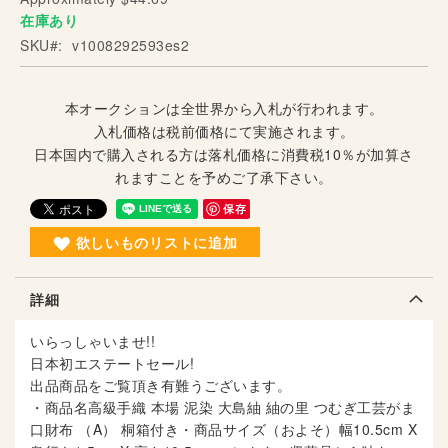
在庫あり
g
o
SKU
v1008292593es2
f
t
h
本オークションは全世界から入札が行われます。
e
入札価格は税前価格にて実施されます。
i
日本国内で購入される方は落札価格に消費税10％が加算さ
m
れますことを予めご了承下さい。
a
保存
g
e
欲しいものリストに追加
s
g
詳細
a
l
いらっしゃいませ!!
l
日本初エステートセール!
e
出品商品をご覧頂き有難うございます。
r
・商品名高級手織 本場 泥染 大島紬 紬の里 つむぎ工芸がま
y
口財布 （A） 桐箱付き・商品サイズ（およそ）幅10.5cm X