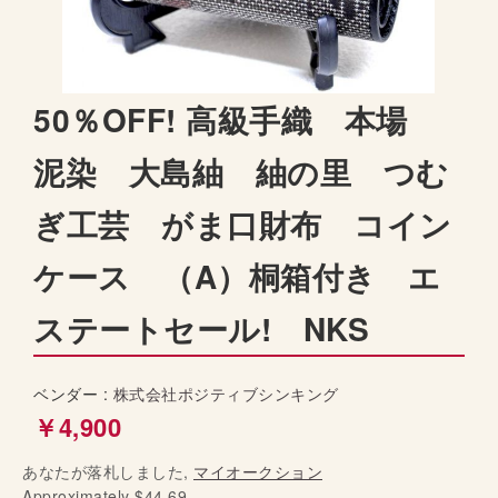
t
h
e
i
S
50％OFF! 高級手織 本場
m
k
a
i
泥染 大島紬 紬の里 つむ
g
p
e
t
s
ぎ工芸 がま口財布 コイン
o
g
t
a
ケース （A）桐箱付き エ
h
l
e
l
ステートセール! NKS
b
e
e
r
g
y
ベンダー :
株式会社ポジティブシンキング
i
￥4,900
n
n
あなたが落札しました,
i
マイオークション
Approximately $44.69
n