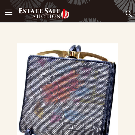
コ
ナビを呼ぶ
ン
テ
ン
ツ
に
ス
S
キ
k
ッ
i
プ
p
t
o
t
h
e
e
n
d
o
f