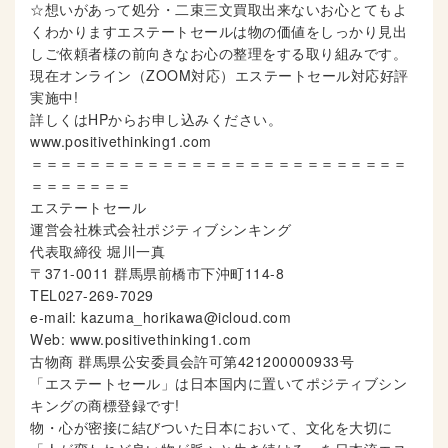
☆想いがあって処分・二束三文買取出来ないお心とてもよ
くわかりますエステートセールは物の価値をしっかり見出
しご依頼者様の前向きなお心の整理をする取り組みです。
現在オンライン（ZOOM対応）エステートセール対応好評
実施中!
詳しくはHPからお申し込みください。
www.positivethinking1.com
＝＝＝＝＝＝＝＝＝＝＝＝＝＝＝＝＝＝＝＝＝＝＝＝＝＝
＝＝＝＝＝＝＝
エステートセール
運営会社株式会社ポジティブシンキング
代表取締役 堀川一真
〒371-0011 群馬県前橋市下沖町114-8
TEL027-269-7029
e-mail: kazuma_horikawa@icloud.com
Web: www.positivethinking1.com
古物商 群馬県公安委員会許可第421200000933号
「エステートセール」は日本国内に置いてポジティブシン
キングの商標登録です!
物・心が密接に結びついた日本において、文化を大切に