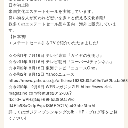
日本初上陸!
米国文化エステートセールを実施しています。
良い物を人が変われど想いを脈々と伝える文化創造!
数多くのエステートセール品を国内・海外に販売していま
す。
【日本初!
エステートセール】をTVで紹介いただきました!
☆令和1年 7月16日 テレビ東京『ガイヤの夜明け』
☆令和1年 9月16日 テレビ朝日『スーパーJチャンネル』
☆令和2年 8月18日 東海テレビ『ニュースOne』
☆令和2年 9月12日 Yahooニュース
https://news.yahoo.co.jp/articles/19383d02b09e7a62bcda0
☆令和2年 12月9日 WEBマガジンZIELhttps://www.ziel-
magazine.com/feature2012-03/?
fbclid=IwAR2jGqF69FtcD95OJVko-
tt4Ric5SuQzfpPvpztSt6R2CTVju4Ghhz3traM
詳しくはポジティブシンキングのfb・HP・ブログ等をご覧
ください!