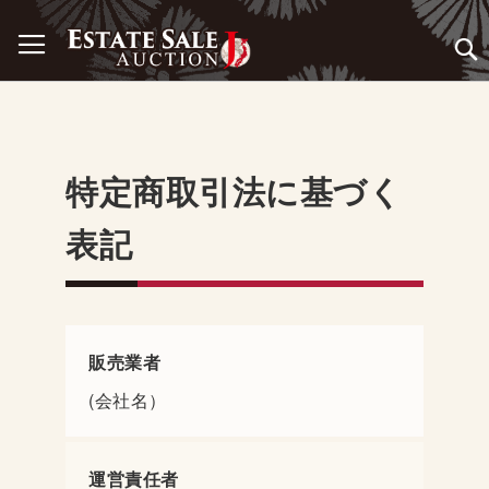
コ
ナビを呼ぶ
ン
テ
ン
ツ
に
ス
特定商取引法に基づく
キ
ッ
プ
表記
販売業者
(会社名）
運営責任者