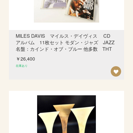
ス
ト
に
追
MILES DAVIS マイルス・デイヴィス CD
アルバム 11枚セット モダン・ジャズ JAZZ
加
名盤：カインド・オブ・ブルー 他多数 THT
￥26,400
在庫あり
欲
し
い
も
の
リ