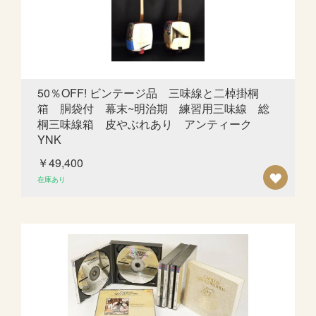
ス
ト
に
追
50％OFF! ビンテージ品 三味線と二棹掛桐
箱 胴袋付 幕末~明治期 練習用三味線 総
加
桐三味線箱 皮やぶれあり アンティーク
YNK
￥49,400
欲
在庫あり
し
い
も
の
リ