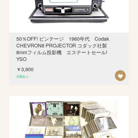
ス
ト
に
追
50％OFF! ビンテージ 1960年代 Codak
CHEVRON8 PROJECTOR コダック社製
加
8mmフィルム投影機 エステートセール!
YSO
￥3,900
欲
在庫あり
し
い
も
の
リ