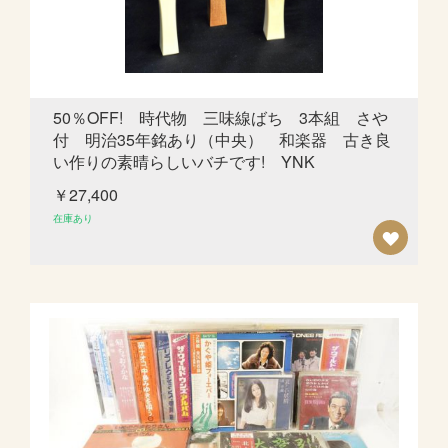
ス
ト
に
追
50％OFF! 時代物 三味線ばち 3本組 さや
付 明治35年銘あり（中央） 和楽器 古き良
加
い作りの素晴らしいバチです! YNK
￥27,400
在庫あり
欲
し
い
も
の
リ
ス