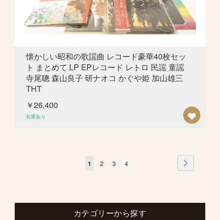
ト
に
追
懐かしい昭和の歌謡曲 レコード豪華40枚セッ
ト まとめて LP EPレコード レトロ 民謡 童謡
加
寺尾聰 森山良子 研ナオコ かぐや姫 加山雄三
THT
￥26,400
欲
在庫あり
し
い
ペ
ペ
次
ペ
ペ
ペ
ペ
1
2
3
4
も
ー
ー
ー
ー
ー
ー
ジ
の
ジ
ジ
ジ
ジ
ジ
リ
を
カテゴリーから探す
ス