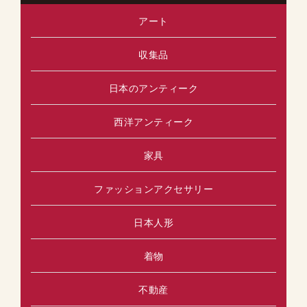
読
アート
ト
ん
で
に
収集品
い
追
ま
日本のアンティーク
加
す
西洋アンティーク
家具
ファッションアクセサリー
日本人形
着物
不動産