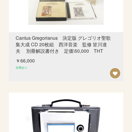
ス
ト
に
追
Cantus Gregorianus 決定版 グレゴリオ聖歌
集大成 CD 20枚組 西洋音楽 監修 皆川達
加
夫 別冊解説書付き 定価\50,000 THT
￥66,000
在庫あり
欲
し
い
も
の
リ