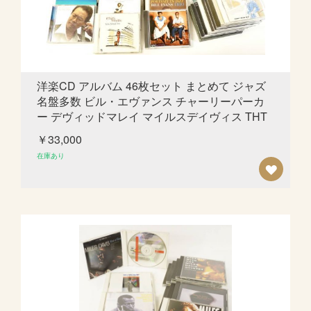
ス
ト
に
追
洋楽CD アルバム 46枚セット まとめて ジャズ
名盤多数 ビル・エヴァンス チャーリーパーカ
加
ー デヴィッドマレイ マイルスデイヴィス THT
￥33,000
在庫あり
欲
し
い
も
の
リ