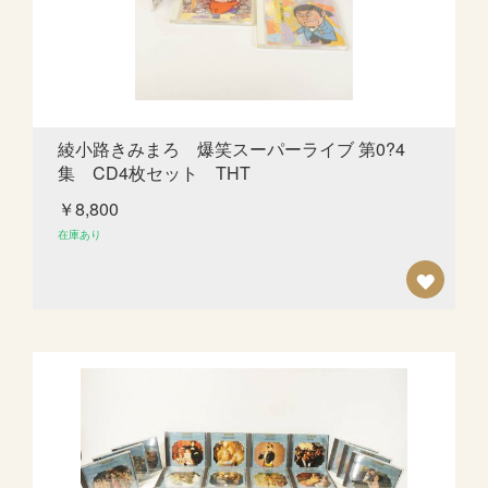
綾小路きみまろ 爆笑スーパーライブ 第0?4
集 CD4枚セット THT
￥8,800
在庫あり
欲
し
い
も
の
リ