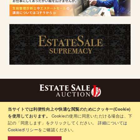
当サイトでは利便性向上や快適な閲覧のためにクッキー(Cookie)
プライバシーポリシー
ベンダー用ログイン
を使用しております。
Cookieの使用に同意いただける場合は、下
生前整理普及協会
会社概要
特定商取引法
サポート
記の「同意します」をクリックしてください。
詳細については
Cookieポリシー
をご確認ください。
生前整理窓口
採用情報
注文と返品