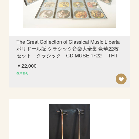
ス
ト
に
追
The Great Collection of Classical Music Liberta
ポリドール版 クラシック音楽大全集 豪華22枚
加
セット クラシック CD MUSE 1~22 THT
￥22,000
在庫あり
欲
し
い
も
の
リ