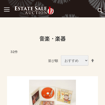
コ
ナビを呼ぶ
ン
テ
ン
ツ
に
ス
音楽・楽器
キ
ッ
プ
32
件
降
並び順
順