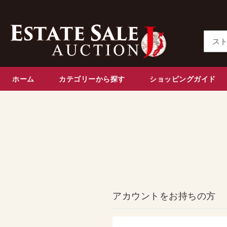
コ
ン
テ
ン
検
ツ
索
に
ス
ホーム
カテゴリーから探す
ショッピングガイド
キ
ッ
プ
アカウントをお持ちの方